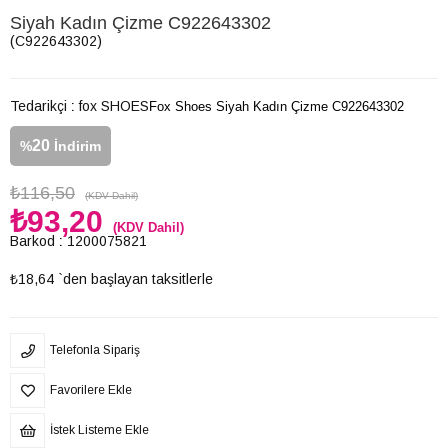
Siyah Kadın Çizme C922643302
(C922643302)
Tedarikçi
:
fox SHOES
Fox Shoes Siyah Kadın Çizme C922643302
20
%
İndirim
₺116,50
(KDV Dahil)
₺93,20
(KDV Dahil)
Barkod
:
1200075821
₺18,64
`den başlayan taksitlerle
Telefonla Sipariş
Favorilere Ekle
İstek Listeme Ekle