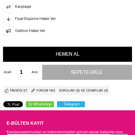
Karşılaştır
Fiyat Düşünce Haber Ver
Gelince Haber Ver
Azalt
Artır
TAVSIYE ET
YORUM YAZ
SORULAR (0) VE CEVAPLAR (0)
WhatsApp
Telegram
E-BÜLTEN KAYIT
Kampanyalarımızdan ve indirimlerimizden güncel olarak haberdar olun.