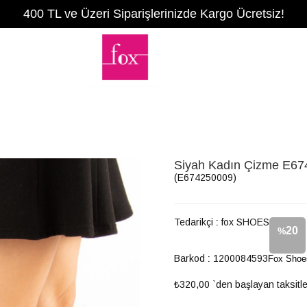
400 TL ve Üzeri Siparişlerinizde Kargo Ücretsiz!
Siyah Kadın Çizme E6
(E674250009)
Tedarikçi
:
fox SHOES
20
%
Barkod
:
1200084593
Fox Shoe
İndirim
₺320,00
`den başlayan taksitle