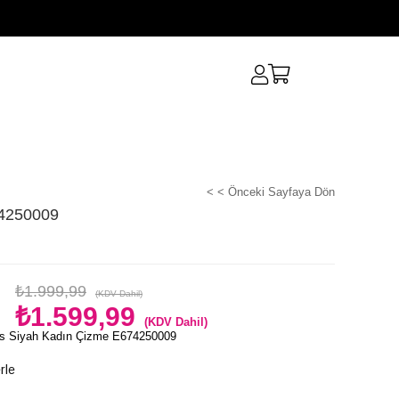
< < Önceki Sayfaya Dön
74250009
₺1.999,99
(KDV Dahil)
₺1.599,99
(KDV Dahil)
s Siyah Kadın Çizme E674250009
rle