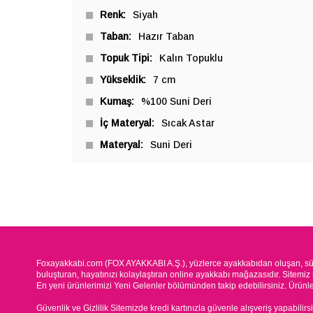
Renk
Siyah
Taban
Hazır Taban
Topuk Tipi
Kalın Topuklu
Yükseklik
7 cm
Kumaş
%100 Suni Deri
İç Materyal
Sıcak Astar
Materyal
Suni Deri
Foxayakkabi.com (FOX AYAKKABI A.Ş.), yüzlerce ayakkabıdan oluşan, süre
buluşturan, hayatınızı kolaylaştıran online ayakkabı mağazasıdır. Sitemiz 
En yeni ürünlerimizi Yeni Gelenler bölümünden takip edebilirsiniz. Ürünleri
Güvenlik ve Gizlilik Sitemizde kredi kartınızla güvenle alışveriş yapabilirs