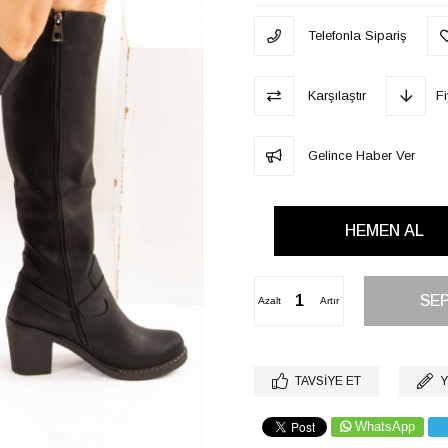
Telefonla Sipariş
Karşılaştır
F
Gelince Haber Ver
Azalt
Artır
TAVSIYE ET
Y
WhatsApp