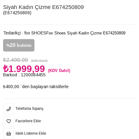
Siyah Kadın Çizme E674250809
(E674250809)
Tedarikçi
:
fox SHOES
Fox Shoes Siyah Kadın Çizme E674250809
20
%
İndirim
₺2.499,99
(KDV Dahil)
₺1.999,99
(KDV Dahil)
Barkod
:
1200084455
₺400,00
`den başlayan taksitlerle
Telefonla Sipariş
Favorilere Ekle
İstek Listeme Ekle