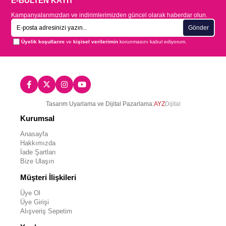
E-BÜLTEN KAYIT
Kampanyalarımızdan ve indirimlerimizden güncel olarak haberdar olun.
Gönder
Üyelik koşullarını
ve
kişisel verilerimin
korunmasını kabul ediyorum.
Tasarım Uyarlama ve Dijital Pazarlama:
AYZ
Dijital
Kurumsal
Anasayfa
Hakkımızda
İade Şartları
Bize Ulaşın
Müşteri İlişkileri
Üye Ol
Üye Girişi
Alışveriş Sepetim