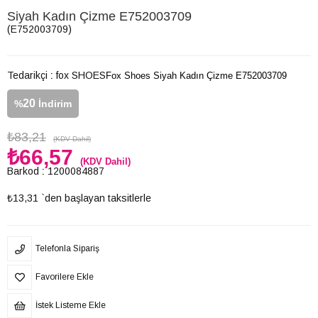
Siyah Kadın Çizme E752003709
(E752003709)
Tedarikçi
:
fox SHOES
Fox Shoes Siyah Kadın Çizme E752003709
20
%
İndirim
₺83,21
(KDV Dahil)
₺66,57
(KDV Dahil)
Barkod
:
1200084887
₺13,31
`den başlayan taksitlerle
Telefonla Sipariş
Favorilere Ekle
İstek Listeme Ekle