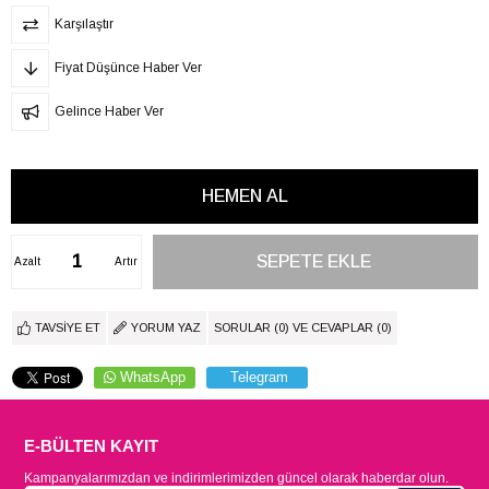
Karşılaştır
Fiyat Düşünce Haber Ver
Gelince Haber Ver
Azalt
Artır
TAVSIYE ET
YORUM YAZ
SORULAR (0) VE CEVAPLAR (0)
WhatsApp
Telegram
E-BÜLTEN KAYIT
Kampanyalarımızdan ve indirimlerimizden güncel olarak haberdar olun.