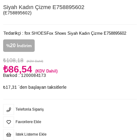
Siyah Kadın Çizme E758895602
(E758895602)
Tedarikçi
:
fox SHOES
Fox Shoes Siyah Kadın Çizme E758895602
20
%
İndirim
₺108,18
(KDV Dahil)
₺86,54
(KDV Dahil)
Barkod
:
1200084173
₺17,31
`den başlayan taksitlerle
Telefonla Sipariş
Favorilere Ekle
İstek Listeme Ekle