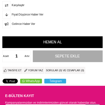
Karşılaştır
Fiyat Düşünce Haber Ver
Gelince Haber Ver
Azalt
Artır
TAVSIYE ET
YORUM YAZ
SORULAR (0) VE CEVAPLAR (0)
WhatsApp
Telegram
E-BÜLTEN KAYIT
Kampanyalarımızdan ve indirimlerimizden güncel olarak haberdar olun.