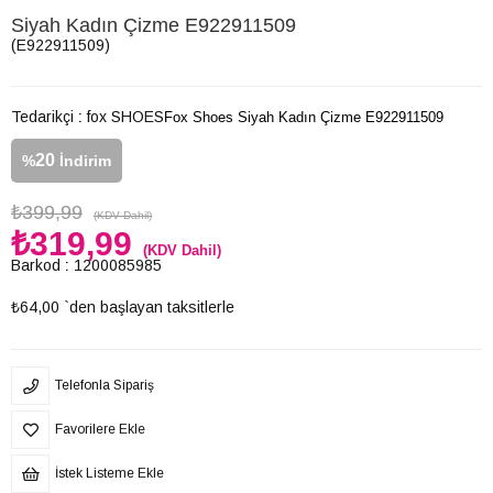
Siyah Kadın Çizme E922911509
(E922911509)
Tedarikçi
:
fox SHOES
Fox Shoes Siyah Kadın Çizme E922911509
20
%
İndirim
₺399,99
(KDV Dahil)
₺319,99
(KDV Dahil)
Barkod
:
1200085985
₺64,00
`den başlayan taksitlerle
Telefonla Sipariş
Favorilere Ekle
İstek Listeme Ekle