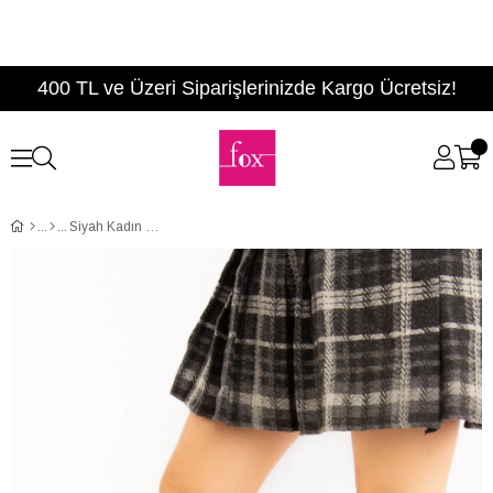
400 TL ve Üzeri Siparişlerinizde Kargo Ücretsiz!
Siyah Kadın Çizme E922911509