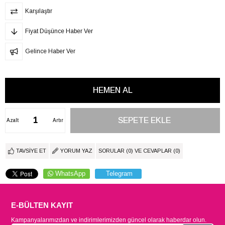
Karşılaştır
Fiyat Düşünce Haber Ver
Gelince Haber Ver
Azalt
Artır
TAVSIYE ET
YORUM YAZ
SORULAR (0) VE CEVAPLAR (0)
WhatsApp
Telegram
E-BÜLTEN KAYIT
Kampanyalarımızdan ve indirimlerimizden güncel olarak haberdar olun.