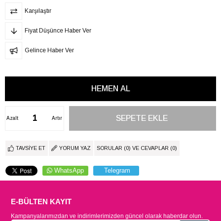
Karşılaştır
Fiyat Düşünce Haber Ver
Gelince Haber Ver
Azalt
Artır
TAVSIYE ET
YORUM YAZ
SORULAR (0) VE CEVAPLAR (0)
WhatsApp
Telegram
E-BÜLTEN KAYIT
Kampanyalarımızdan ve indirimlerimizden güncel olarak haberdar olun.