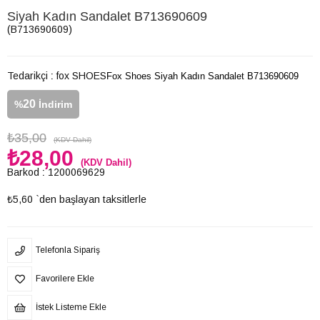
Siyah Kadın Sandalet B713690609
(B713690609)
Tedarikçi
:
fox SHOES
Fox Shoes Siyah Kadın Sandalet B713690609
20
%
İndirim
₺35,00
(KDV Dahil)
₺28,00
(KDV Dahil)
Barkod
:
1200069629
₺5,60
`den başlayan taksitlerle
Telefonla Sipariş
Favorilere Ekle
İstek Listeme Ekle