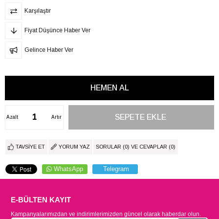
Karşılaştır
Fiyat Düşünce Haber Ver
Gelince Haber Ver
Azalt
Artır
TAVSIYE ET
YORUM YAZ
SORULAR (0) VE CEVAPLAR (0)
WhatsApp
Telegram
E-BÜLTEN KAYIT
Kampanyalarımızdan ve indirimlerimizden güncel olarak haberdar olun.