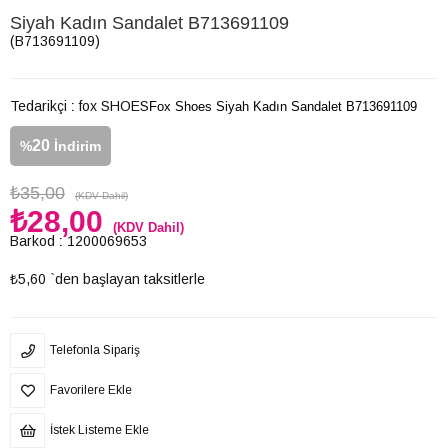
Siyah Kadın Sandalet B713691109
(B713691109)
Tedarikçi
:
fox SHOES
Fox Shoes Siyah Kadın Sandalet B713691109
20
%
İndirim
₺35,00
(KDV Dahil)
₺28,00
(KDV Dahil)
Barkod
:
1200069653
₺5,60
`den başlayan taksitlerle
Telefonla Sipariş
Favorilere Ekle
İstek Listeme Ekle