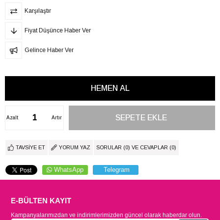
Karşılaştır
Fiyat Düşünce Haber Ver
Gelince Haber Ver
Azalt
Artır
TAVSIYE ET
YORUM YAZ
SORULAR (0) VE CEVAPLAR (0)
WhatsApp
Telegram
E-BÜLTEN KAYIT
Kampanyalarımızdan ve indirimlerimizden güncel olarak haberdar olun.