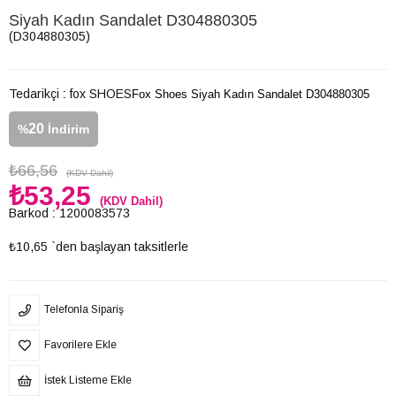
Siyah Kadın Sandalet D304880305
(D304880305)
Tedarikçi
:
fox SHOES
Fox Shoes Siyah Kadın Sandalet D304880305
20
%
İndirim
₺66,56
(KDV Dahil)
₺53,25
(KDV Dahil)
Barkod
:
1200083573
₺10,65
`den başlayan taksitlerle
Telefonla Sipariş
Favorilere Ekle
İstek Listeme Ekle