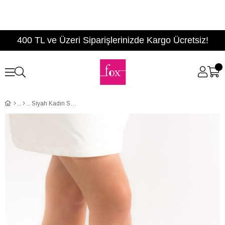
400 TL ve Üzeri Siparişlerinizde Kargo Ücretsiz!
Siyah Kadın Sandalet D304880305