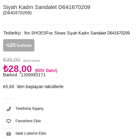
Siyah Kadın Sandalet D641670209
(D641670209)
Tedarikçi
:
fox SHOES
Fox Shoes Siyah Kadın Sandalet D641670209
20
%
İndirim
₺35,00
(KDV Dahil)
₺28,00
(KDV Dahil)
Barkod
:
1200083171
₺5,60
`den başlayan taksitlerle
Telefonla Sipariş
Favorilere Ekle
İstek Listeme Ekle