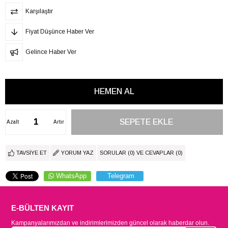
Karşılaştır
Fiyat Düşünce Haber Ver
Gelince Haber Ver
Azalt
Artır
TAVSIYE ET
YORUM YAZ
SORULAR (0) VE CEVAPLAR (0)
WhatsApp
Telegram
E-BÜLTEN KAYIT
Kampanyalarımızdan ve indirimlerimizden güncel olarak haberdar olun.