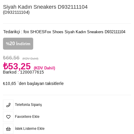
Siyah Kadın Sneakers D932111104
(D932111104)
Tedarikçi
:
fox SHOES
Fox Shoes Siyah Kadın Sneakers D932111104
20
%
İndirim
₺66,56
(KDV Dahil)
₺53,25
(KDV Dahil)
Barkod
:
1200077615
₺10,65
`den başlayan taksitlerle
Telefonla Sipariş
Favorilere Ekle
İstek Listeme Ekle