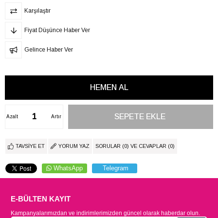
Karşılaştır
Fiyat Düşünce Haber Ver
Gelince Haber Ver
Azalt
Artır
TAVSIYE ET
YORUM YAZ
SORULAR (0) VE CEVAPLAR (0)
WhatsApp
Telegram
E-BÜLTEN KAYIT
Kampanyalarımızdan ve indirimlerimizden güncel olarak haberdar olun.