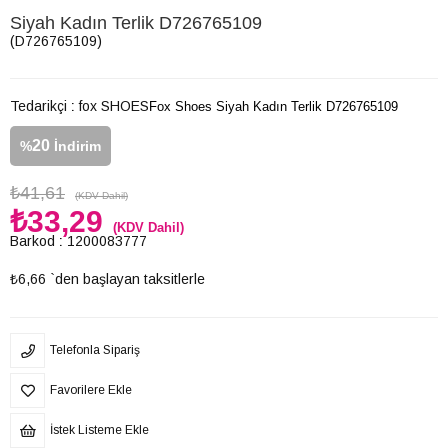
Siyah Kadın Terlik D726765109
(D726765109)
Tedarikçi
:
fox SHOES
Fox Shoes Siyah Kadın Terlik D726765109
20
%
İndirim
₺41,61
(KDV Dahil)
₺33,29
(KDV Dahil)
Barkod
:
1200083777
₺6,66
`den başlayan taksitlerle
Telefonla Sipariş
Favorilere Ekle
İstek Listeme Ekle