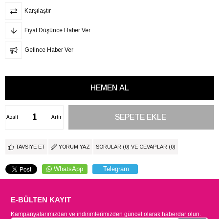
Karşılaştır
Fiyat Düşünce Haber Ver
Gelince Haber Ver
Azalt
Artır
TAVSIYE ET
YORUM YAZ
SORULAR (0) VE CEVAPLAR (0)
WhatsApp
Telegram
E-BÜLTEN KAYIT
Kampanyalarımızdan ve indirimlerimizden güncel olarak haberdar olun.