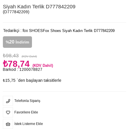
Siyah Kadın Terlik D777842209
(D777842209)
Tedarikçi
:
fox SHOES
Fox Shoes Siyah Kadın Terlik D777842209
20
%
İndirim
₺98,43
(KDV Dahil)
₺78,74
(KDV Dahil)
Barkod
:
1200078827
₺15,75
`den başlayan taksitlerle
Telefonla Sipariş
Favorilere Ekle
İstek Listeme Ekle