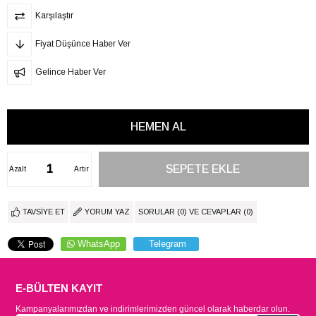
Karşılaştır
Fiyat Düşünce Haber Ver
Gelince Haber Ver
Azalt
Artır
TAVSIYE ET
YORUM YAZ
SORULAR (0) VE CEVAPLAR (0)
WhatsApp
Telegram
E-BÜLTEN KAYIT
Kampanyalarımızdan ve indirimlerimizden güncel olarak haberdar olun.