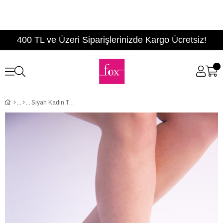
400 TL ve Üzeri Siparişlerinizde Kargo Ücretsiz!
Siyah Kadın Terlik D777886509