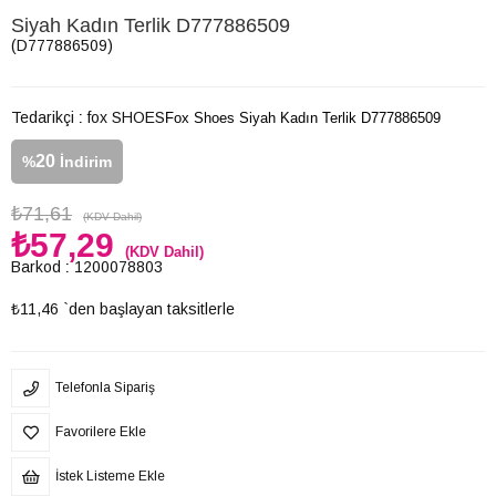
Siyah Kadın Terlik D777886509
(D777886509)
Tedarikçi
:
fox SHOES
Fox Shoes Siyah Kadın Terlik D777886509
20
%
İndirim
₺71,61
(KDV Dahil)
₺57,29
(KDV Dahil)
Barkod
:
1200078803
₺11,46
`den başlayan taksitlerle
Telefonla Sipariş
Favorilere Ekle
İstek Listeme Ekle