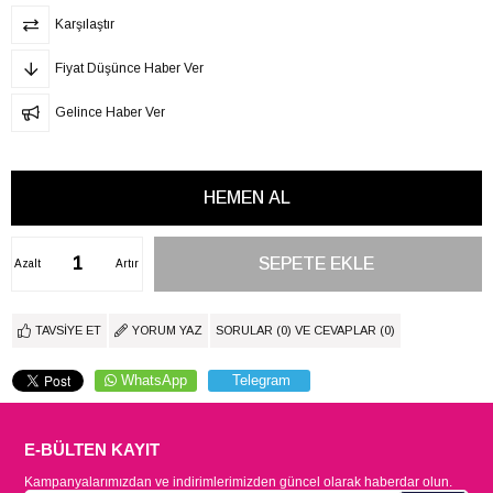
Karşılaştır
Fiyat Düşünce Haber Ver
Gelince Haber Ver
Azalt
Artır
TAVSIYE ET
YORUM YAZ
SORULAR (0) VE CEVAPLAR (0)
WhatsApp
Telegram
E-BÜLTEN KAYIT
Kampanyalarımızdan ve indirimlerimizden güncel olarak haberdar olun.