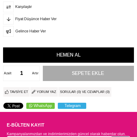
Karşılaştır
Fiyat Düşünce Haber Ver
Gelince Haber Ver
Azalt
Artır
TAVSIYE ET
YORUM YAZ
SORULAR (0) VE CEVAPLAR (0)
WhatsApp
Telegram
E-BÜLTEN KAYIT
Kampanyalarımızdan ve indirimlerimizden güncel olarak haberdar olun.