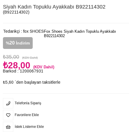
Siyah Kadın Topuklu Ayakkabı B922114302
(B922114302)
Tedarikçi
:
fox SHOES
Fox Shoes Siyah Kadın Topuklu Ayakkabı
B922114302
20
%
İndirim
₺35,00
(KDV Dahil)
₺28,00
(KDV Dahil)
Barkod
:
1200067931
₺5,60
`den başlayan taksitlerle
Telefonla Sipariş
Favorilere Ekle
İstek Listeme Ekle