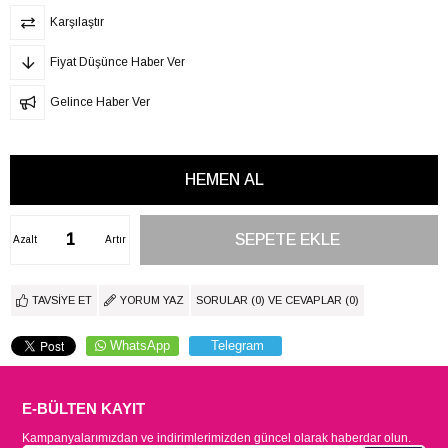
Karşılaştır
Fiyat Düşünce Haber Ver
Gelince Haber Ver
Azalt
Artır
TAVSIYE ET
YORUM YAZ
SORULAR (0) VE CEVAPLAR (0)
WhatsApp
Telegram
E-BÜLTEN KAYIT
Kampanyalarımızdan ve indirimlerimizden güncel olarak haberdar olun.