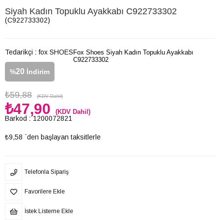
Siyah Kadın Topuklu Ayakkabı C922733302
(C922733302)
Tedarikçi
:
fox SHOES
Fox Shoes Siyah Kadın Topuklu Ayakkabı
C922733302
20
%
İndirim
₺59,88
(KDV Dahil)
₺47,90
(KDV Dahil)
Barkod
:
1200072821
₺9,58
`den başlayan taksitlerle
Telefonla Sipariş
Favorilere Ekle
İstek Listeme Ekle