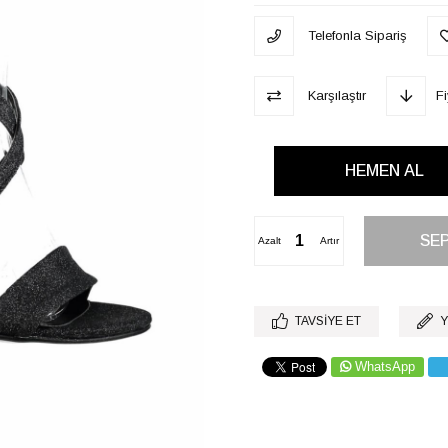
Telefonla Sipariş
Karşılaştır
F
Azalt
Artır
TAVSIYE ET
Y
WhatsApp