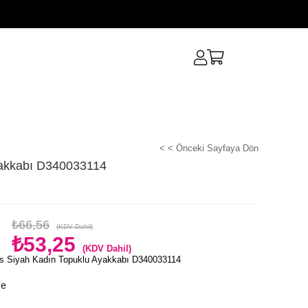
< < Önceki Sayfaya Dön
yakkabı D340033114
₺66,56
(KDV Dahil)
₺53,25
(KDV Dahil)
s Siyah Kadın Topuklu Ayakkabı D340033114
le