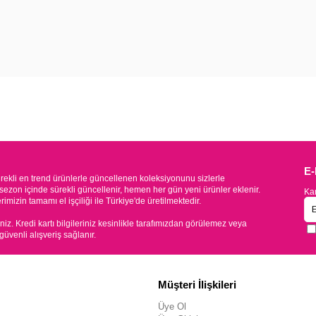
E
kli en trend ürünlerle güncellenen koleksiyonunu sizlerle
sezon içinde sürekli güncellenir, hemen her gün yeni ürünler eklenir.
Kam
mizin tamamı el işçiliği ile Türkiye'de üretilmektedir.
iniz. Kredi kartı bilgileriniz kesinlikle tarafımızdan görülemez veya
 güvenli alışveriş sağlanır.
Müşteri İlişkileri
Üye Ol