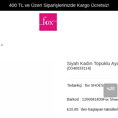
400 TL ve Üzeri Siparişlerinizde Kargo Ücretsiz!
14
Siyah Kadın Topuklu A
(D340033114)
Tedarikçi
:
fox SHOES
20
%
Barkod
:
1200081839
Fox Shoe
İndirim
₺10,65
`den başlayan taksitler