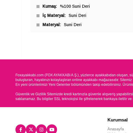
Kumaş
%100 Suni Deri
İç Materyal
Suni Deri
Materyal
Suni Deri
Foxayakkabi.com (FOX AYAKKABI A.Ş.), yüzlerce ayakkabıdan oluşan, süre
buluşturan, hayatınızı kolaylaştıran online ayakkabı mağazasıdır. Sitemiz 
En yeni ürünlerimizi Yeni Gelenler bölümünden takip edebilirsiniz. Ürünleri
Güvenlik ve Gizlilik Sitemizde kredi kartınızla güvenle alışveriş yapabilirs
saklanamaz. Bu bilgiler SSL teknolojisi ile şifrelenerek bankaya iletilir ve
Kurumsal
Anasayfa