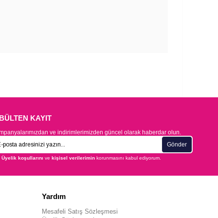
-BÜLTEN KAYIT
panyalarımızdan ve indirimlerimizden güncel olarak haberdar olun.
Gönder
Üyelik koşullarını
ve
kişisel verilerimin
korunmasını kabul ediyorum.
Yardım
Mesafeli Satış Sözleşmesi