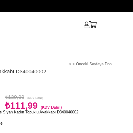
< < Önceki Sayfaya Dön
yakkabı D340040002
₺139,99
(KDV Dahil)
₺111,99
(KDV Dahil)
s Siyah Kadın Topuklu Ayakkabı D340040002
le