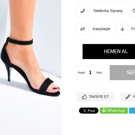
Telefonla Sipariş
Karşılaştır
F
Azalt
Artır
TAVSIYE ET
Y
WhatsApp