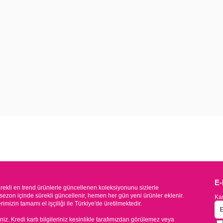
E
kli en trend ürünlerle güncellenen koleksiyonunu sizlerle
sezon içinde sürekli güncellenir, hemen her gün yeni ürünler eklenir.
Kam
mizin tamamı el işçiliği ile Türkiye'de üretilmektedir.
iniz. Kredi kartı bilgileriniz kesinlikle tarafımızdan görülemez veya