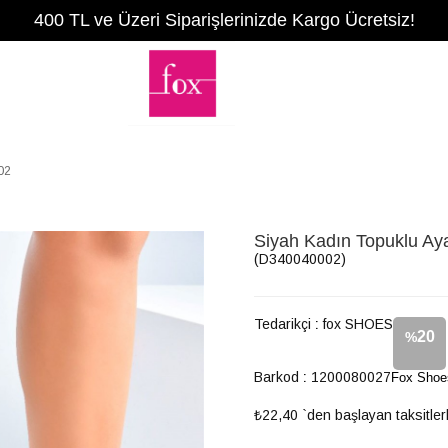
400 TL ve Üzeri Siparişlerinizde Kargo Ücretsiz!
02
Siyah Kadın Topuklu A
(D340040002)
Tedarikçi
:
fox SHOES
20
%
Barkod
:
1200080027
Fox Shoe
İndirim
₺22,40
`den başlayan taksitler