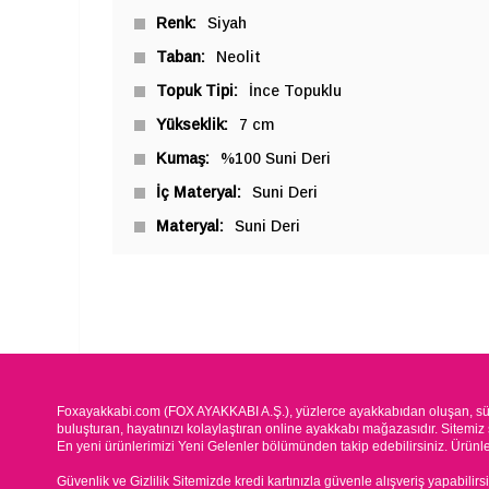
Renk
Siyah
Taban
Neolit
Topuk Tipi
İnce Topuklu
Yükseklik
7 cm
Kumaş
%100 Suni Deri
İç Materyal
Suni Deri
Materyal
Suni Deri
Foxayakkabi.com (FOX AYAKKABI A.Ş.), yüzlerce ayakkabıdan oluşan, süre
buluşturan, hayatınızı kolaylaştıran online ayakkabı mağazasıdır. Sitemiz 
En yeni ürünlerimizi Yeni Gelenler bölümünden takip edebilirsiniz. Ürünleri
Güvenlik ve Gizlilik Sitemizde kredi kartınızla güvenle alışveriş yapabilirs