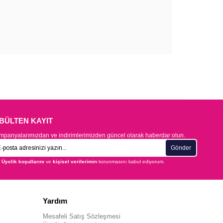
-BÜLTEN KAYIT
panyalarımızdan ve indirimlerimizden güncel olarak haberdar olun.
Gönder
Üyelik koşullarını
ve
kişisel verilerimin
korunmasını kabul ediyorum.
Yardım
Mesafeli Satış Sözleşmesi