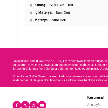
Kumaş
%100 Suni Deri
İç Materyal
Suni Deri
Materyal
Suni Deri
Foxayakkabi.com (FOX AYAKKABI A.Ş.), yüzlerce ayakkabıdan oluşan, süre
buluşturan, hayatınızı kolaylaştıran online ayakkabı mağazasıdır. Sitemiz 
En yeni ürünlerimizi Yeni Gelenler bölümünden takip edebilirsiniz. Ürünleri
Güvenlik ve Gizlilik Sitemizde kredi kartınızla güvenle alışveriş yapabilirs
saklanamaz. Bu bilgiler SSL teknolojisi ile şifrelenerek bankaya iletilir ve
Kurumsal
Anasayfa