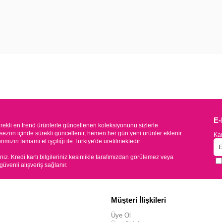
E
kli en trend ürünlerle güncellenen koleksiyonunu sizlerle
sezon içinde sürekli güncellenir, hemen her gün yeni ürünler eklenir.
Kam
mizin tamamı el işçiliği ile Türkiye'de üretilmektedir.
iniz. Kredi kartı bilgileriniz kesinlikle tarafımızdan görülemez veya
 güvenli alışveriş sağlanır.
Müşteri İlişkileri
Üye Ol