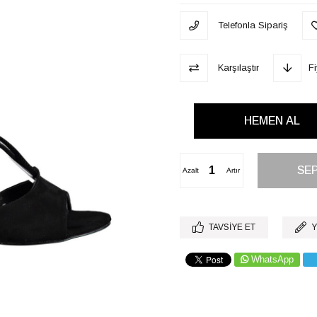
Telefonla Sipariş
Karşılaştır
F
Azalt
Artır
TAVSIYE ET
Y
WhatsApp