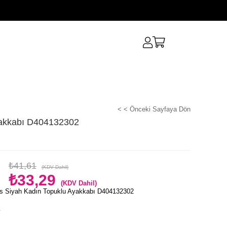
< < Önceki Sayfaya Dön
yakkabı D404132302
₺41,61
(KDV Dahil)
₺33,29
(KDV Dahil)
s Siyah Kadın Topuklu Ayakkabı D404132302
e