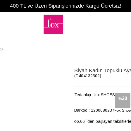
400 TL ve Üzeri Siparişlerinizde Kargo Ücretsiz!
02
Siyah Kadın Topuklu A
(D404132302)
Tedarikçi
:
fox SHOES
20
%
Barkod
:
1200080237
Fox Shoe
İndirim
₺6,66
`den başlayan taksitlerl