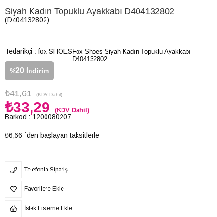
Siyah Kadın Topuklu Ayakkabı D404132802
(D404132802)
Tedarikçi
:
fox SHOES
Fox Shoes Siyah Kadın Topuklu Ayakkabı
D404132802
20
%
İndirim
₺41,61
(KDV Dahil)
₺33,29
(KDV Dahil)
Barkod
:
1200080207
₺6,66
`den başlayan taksitlerle
Telefonla Sipariş
Favorilere Ekle
İstek Listeme Ekle