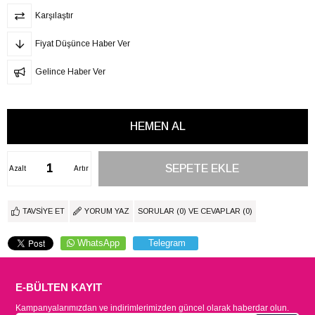
Karşılaştır
Fiyat Düşünce Haber Ver
Gelince Haber Ver
Azalt
Artır
TAVSIYE ET
YORUM YAZ
SORULAR (0) VE CEVAPLAR (0)
WhatsApp
Telegram
E-BÜLTEN KAYIT
Kampanyalarımızdan ve indirimlerimizden güncel olarak haberdar olun.