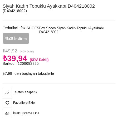
Siyah Kadın Topuklu Ayakkabı D404218002
(D404218002)
Tedarikçi
:
fox SHOES
Fox Shoes Siyah Kadın Topuklu Ayakkabı
D404218002
20
%
İndirim
₺49,92
(KDV Dahil)
₺39,94
(KDV Dahil)
Barkod
:
1200083225
₺7,99
`den başlayan taksitlerle
Telefonla Sipariş
Favorilere Ekle
İstek Listeme Ekle