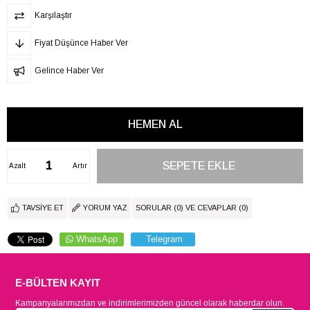
Karşılaştır
Fiyat Düşünce Haber Ver
Gelince Haber Ver
Azalt
Artır
TAVSIYE ET
YORUM YAZ
SORULAR (0) VE CEVAPLAR (0)
WhatsApp
Telegram
E-BÜLTEN KAYIT
Kampanyalarımızdan ve indirimlerimizden güncel olarak haberdar olun.