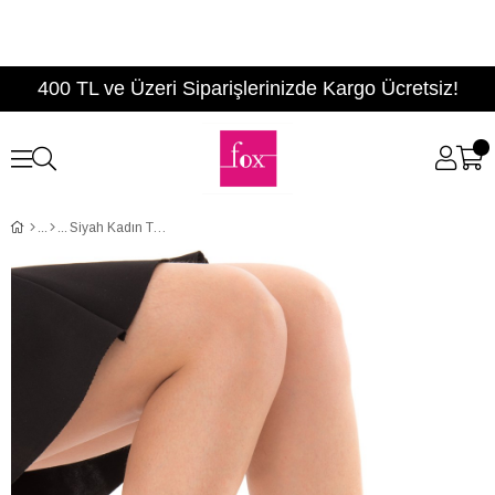
400 TL ve Üzeri Siparişlerinizde Kargo Ücretsiz!
Siyah Kadın Topuklu Ayakkabı D404218002