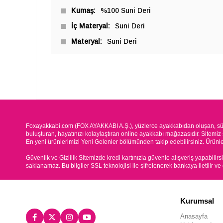
Kumaş
%100 Suni Deri
İç Materyal
Suni Deri
Materyal
Suni Deri
Foxayakkabi.com (FOX AYAKKABI A.Ş.), yüzlerce ayakkabıdan oluşan, süre
buluşturan, hayatınızı kolaylaştıran online ayakkabı mağazasıdır. Sitemiz 
En yeni ürünlerimizi Yeni Gelenler bölümünden takip edebilirsiniz. Ürünleri
Güvenlik ve Gizlilik Sitemizde kredi kartınızla güvenle alışveriş yapabilirs
saklanamaz. Bu bilgiler SSL teknolojisi ile şifrelenerek bankaya iletilir ve
Kurumsal
Anasayfa