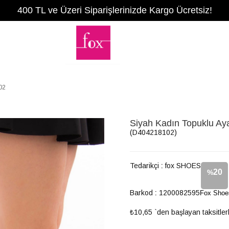
400 TL ve Üzeri Siparişlerinizde Kargo Ücretsiz!
02
Siyah Kadın Topuklu A
(D404218102)
Tedarikçi
:
fox SHOES
20
%
Barkod
:
1200082595
Fox Shoe
İndirim
₺10,65
`den başlayan taksitler