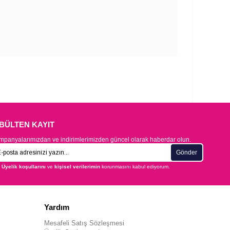
-BÜLTEN KAYIT
panyalarımızdan ve indirimlerimizden güncel olarak haberdar olun.
Gönder
Üyelik koşullarını
ve
kişisel verilerimin
korunmasını kabul ediyorum.
Yardım
Mesafeli Satış Sözleşmesi