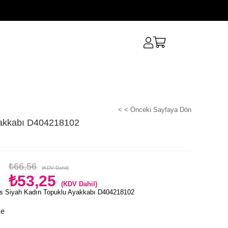
< < Önceki Sayfaya Dön
yakkabı D404218102
₺66,56
(KDV Dahil)
₺53,25
(KDV Dahil)
s Siyah Kadın Topuklu Ayakkabı D404218102
le