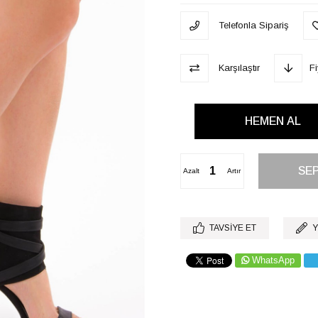
Telefonla Sipariş
Karşılaştır
F
Azalt
Artır
TAVSIYE ET
Y
WhatsApp