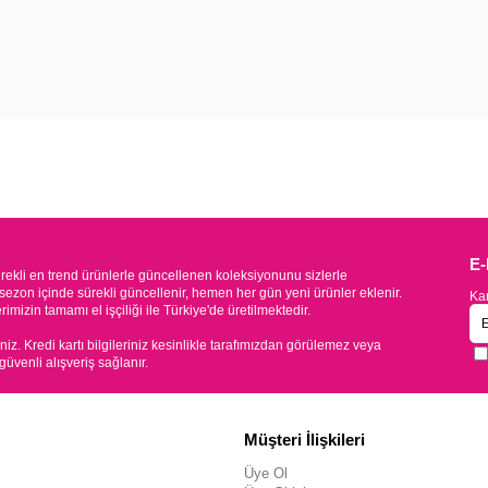
E
kli en trend ürünlerle güncellenen koleksiyonunu sizlerle
sezon içinde sürekli güncellenir, hemen her gün yeni ürünler eklenir.
Kam
mizin tamamı el işçiliği ile Türkiye'de üretilmektedir.
iniz. Kredi kartı bilgileriniz kesinlikle tarafımızdan görülemez veya
 güvenli alışveriş sağlanır.
Müşteri İlişkileri
Üye Ol