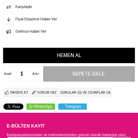
Karşılaştır
Fiyat Düşünce Haber Ver
Gelince Haber Ver
Azalt
Artır
TAVSIYE ET
YORUM YAZ
SORULAR (0) VE CEVAPLAR (0)
WhatsApp
Telegram
E-BÜLTEN KAYIT
Kampanyalarımızdan ve indirimlerimizden güncel olarak haberdar olun.