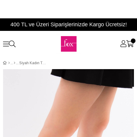
400 TL ve Üzeri Siparişlerinizde Kargo Ücretsiz!
Siyah Kadın Topuklu Ayakkabı D422008209