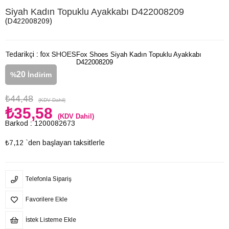
Siyah Kadın Topuklu Ayakkabı D422008209
(D422008209)
Tedarikçi
:
fox SHOES
Fox Shoes Siyah Kadın Topuklu Ayakkabı
D422008209
20
%
İndirim
₺44,48
(KDV Dahil)
₺35,58
(KDV Dahil)
Barkod
:
1200082673
₺7,12
`den başlayan taksitlerle
Telefonla Sipariş
Favorilere Ekle
İstek Listeme Ekle