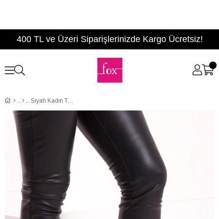
400 TL ve Üzeri Siparişlerinizde Kargo Ücretsiz!
Siyah Kadın Topuklu Ayakkabı D922223602