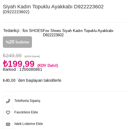
Siyah Kadın Topuklu Ayakkabı D922223602
(D922223602)
Tedarikçi
:
fox SHOES
Fox Shoes Siyah Kadın Topuklu Ayakkabı
D922223602
20
%
İndirim
₺249,99
(KDV Dahil)
₺199,99
(KDV Dahil)
Barkod
:
1200080861
₺40,00
`den başlayan taksitlerle
Telefonla Sipariş
Favorilere Ekle
İstek Listeme Ekle