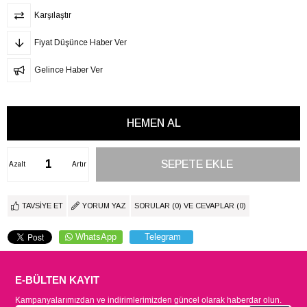
Karşılaştır
Fiyat Düşünce Haber Ver
Gelince Haber Ver
Azalt
Artır
TAVSIYE ET
YORUM YAZ
SORULAR (0) VE CEVAPLAR (0)
WhatsApp
Telegram
E-BÜLTEN KAYIT
Kampanyalarımızdan ve indirimlerimizden güncel olarak haberdar olun.