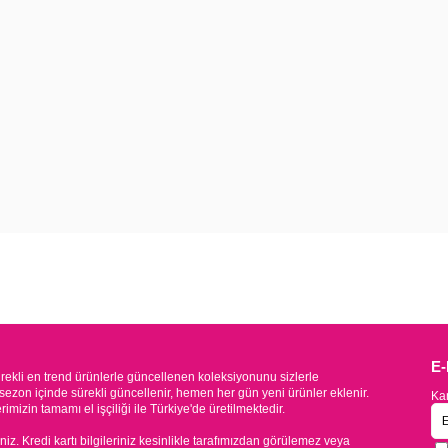
E
kli en trend ürünlerle güncellenen koleksiyonunu sizlerle
sezon içinde sürekli güncellenir, hemen her gün yeni ürünler eklenir.
Kam
mizin tamamı el işçiliği ile Türkiye'de üretilmektedir.
iniz. Kredi kartı bilgileriniz kesinlikle tarafımızdan görülemez veya