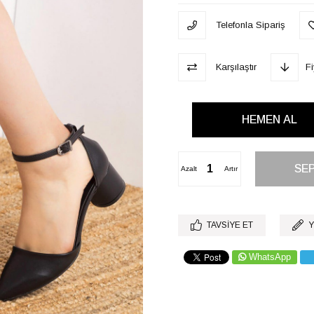
Telefonla Sipariş
Karşılaştır
F
Azalt
Artır
TAVSIYE ET
Y
WhatsApp