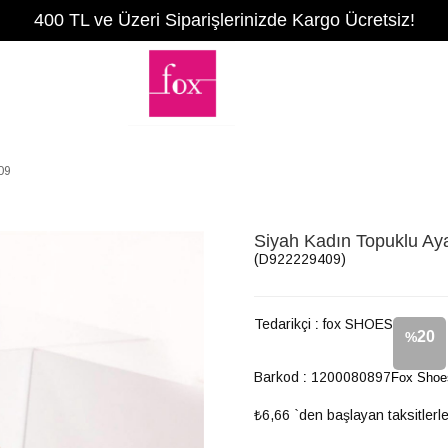
400 TL ve Üzeri Siparişlerinizde Kargo Ücretsiz!
09
Siyah Kadın Topuklu A
(D922229409)
Tedarikçi
:
fox SHOES
20
%
Barkod
:
1200080897
Fox Shoe
İndirim
₺6,66
`den başlayan taksitlerl