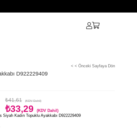
< < Önceki Sayfaya Dön
yakkabı D922229409
₺41,61
(KDV Dahil)
₺33,29
(KDV Dahil)
s Siyah Kadın Topuklu Ayakkabı D922229409
e