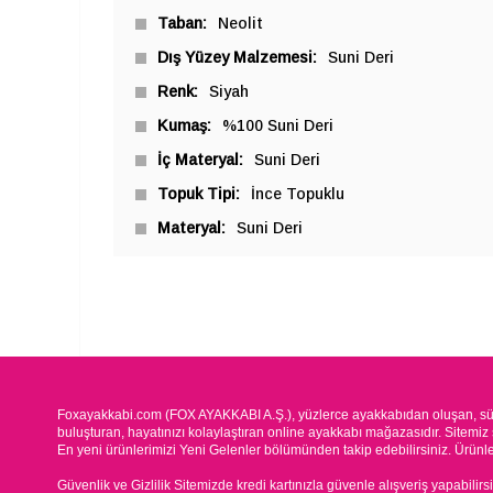
Taban
Neolit
Dış Yüzey Malzemesi
Suni Deri
Renk
Siyah
Kumaş
%100 Suni Deri
İç Materyal
Suni Deri
Topuk Tipi
İnce Topuklu
Materyal
Suni Deri
Foxayakkabi.com (FOX AYAKKABI A.Ş.), yüzlerce ayakkabıdan oluşan, süre
buluşturan, hayatınızı kolaylaştıran online ayakkabı mağazasıdır. Sitemiz 
En yeni ürünlerimizi Yeni Gelenler bölümünden takip edebilirsiniz. Ürünleri
Güvenlik ve Gizlilik Sitemizde kredi kartınızla güvenle alışveriş yapabilirs