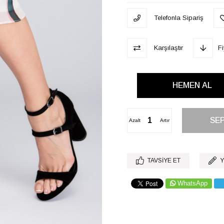
Telefonla Sipariş
Karşılaştır
F
Azalt
Artır
TAVSIYE ET
Y
WhatsApp