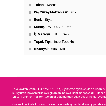
Taban
Neolit
Dış Yüzey Malzemesi
Süet
Renk
Siyah
Kumaş
%100 Suni Deri
İç Materyal
Suni Deri
Topuk Tipi
İnce Topuklu
Materyal
Suni Deri
Foxayakkabi.com (FOX AYAKKABI A.Ş.), yüzlerce ayakkabıdan oluşan, süre
buluşturan, hayatınızı kolaylaştıran online ayakkabı mağazasıdır. Sitemiz 
En yeni ürünlerimizi Yeni Gelenler bölümünden takip edebilirsiniz. Ürünleri
Güvenlik ve Gizlilik Sitemizde kredi kartınızla güvenle alışveriş yapabilirs