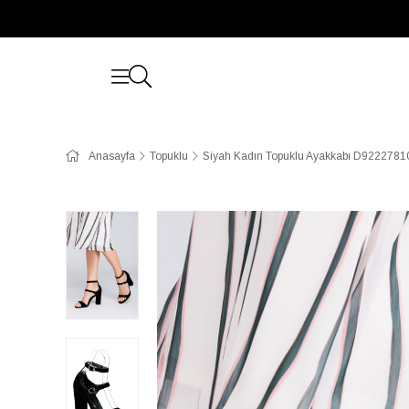
Anasayfa
Topuklu
Siyah Kadın Topuklu Ayakkabı D9222781