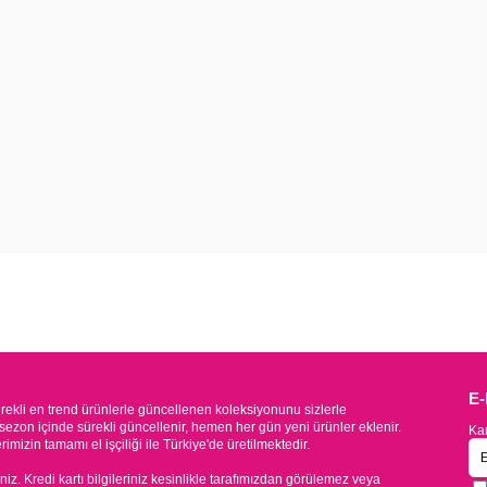
E
kli en trend ürünlerle güncellenen koleksiyonunu sizlerle
sezon içinde sürekli güncellenir, hemen her gün yeni ürünler eklenir.
Kam
mizin tamamı el işçiliği ile Türkiye'de üretilmektedir.
iniz. Kredi kartı bilgileriniz kesinlikle tarafımızdan görülemez veya