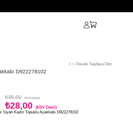
< < Önceki Sayfaya Dön
yakkabı D922278102
₺35,00
(KDV Dahil)
₺28,00
(KDV Dahil)
s Siyah Kadın Topuklu Ayakkabı D922278102
e