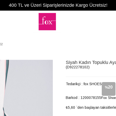
400 TL ve Üzeri Siparişlerinizde Kargo Ücretsiz!
02
Siyah Kadın Topuklu A
(D922278102)
Tedarikçi
:
fox SHOES
20
%
Barkod
:
1200078155
Fox Shoe
İndirim
₺5,60
`den başlayan taksitlerl