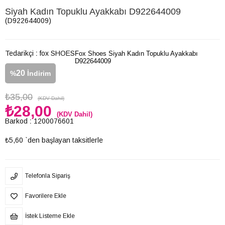
Siyah Kadın Topuklu Ayakkabı D922644009
(D922644009)
Tedarikçi
:
fox SHOES
Fox Shoes Siyah Kadın Topuklu Ayakkabı
D922644009
20
%
İndirim
₺35,00
(KDV Dahil)
₺28,00
(KDV Dahil)
Barkod
:
1200076601
₺5,60
`den başlayan taksitlerle
Telefonla Sipariş
Favorilere Ekle
İstek Listeme Ekle