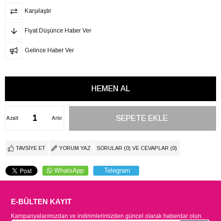
Karşılaştır
Fiyat Düşünce Haber Ver
Gelince Haber Ver
Azalt
Artır
TAVSIYE ET
YORUM YAZ
SORULAR (0) VE CEVAPLAR (0)
WhatsApp
Telegram
E-BÜLTEN KAYIT
Kampanyalarımızdan ve indirimlerimizden güncel olarak haberdar olun.