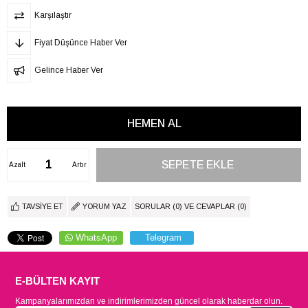
Karşılaştır
Fiyat Düşünce Haber Ver
Gelince Haber Ver
Azalt
Artır
TAVSIYE ET
YORUM YAZ
SORULAR (0) VE CEVAPLAR (0)
WhatsApp
Telegram
E-BÜLTEN KAYIT
Kampanyalarımızdan ve indirimlerimizden güncel olarak haberdar olun.