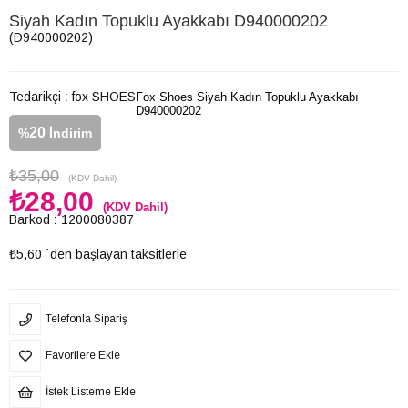
Siyah Kadın Topuklu Ayakkabı D940000202
(D940000202)
Tedarikçi
:
fox SHOES
Fox Shoes Siyah Kadın Topuklu Ayakkabı
D940000202
20
%
İndirim
₺35,00
(KDV Dahil)
₺28,00
(KDV Dahil)
Barkod
:
1200080387
₺5,60
`den başlayan taksitlerle
Telefonla Sipariş
Favorilere Ekle
İstek Listeme Ekle