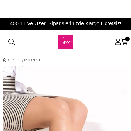
400 TL ve Üzeri Siparişlerinizde Kargo Ücretsiz!
Siyah Kadın Topuklu Ayakkabı D940000209