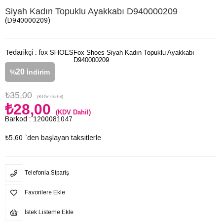
Siyah Kadın Topuklu Ayakkabı D940000209
(D940000209)
Tedarikçi
:
fox SHOES
Fox Shoes Siyah Kadın Topuklu Ayakkabı
D940000209
20
%
İndirim
₺35,00
(KDV Dahil)
₺28,00
(KDV Dahil)
Barkod
:
1200081047
₺5,60
`den başlayan taksitlerle
Telefonla Sipariş
Favorilere Ekle
İstek Listeme Ekle