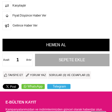
Karşılaştır
Fiyat Düşünce Haber Ver
Gelince Haber Ver
Azalt
Artır
TAVSIYE ET
YORUM YAZ
SORULAR (0) VE CEVAPLAR (0)
WhatsApp
Telegram
E-BÜLTEN KAYIT
Kampanyalarımızdan ve indirimlerimizden güncel olarak haberdar olun.