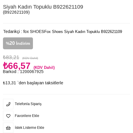
Siyah Kadın Topuklu B922621109
(B922621109)
Tedarikçi
:
fox SHOES
Fox Shoes Siyah Kadın Topuklu B922621109
20
%
İndirim
₺83,21
(KDV Dahil)
₺66,57
(KDV Dahil)
Barkod
:
1200067925
₺13,31
`den başlayan taksitlerle
Telefonla Sipariş
Favorilere Ekle
İstek Listeme Ekle