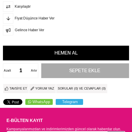
Karşılaştır
Fiyat Düşünce Haber Ver
Gelince Haber Ver
Azalt
Artır
TAVSIYE ET
YORUM YAZ
SORULAR (0) VE CEVAPLAR (0)
WhatsApp
Telegram
E-BÜLTEN KAYIT
Kampanyalarımızdan ve indirimlerimizden güncel olarak haberdar olun.