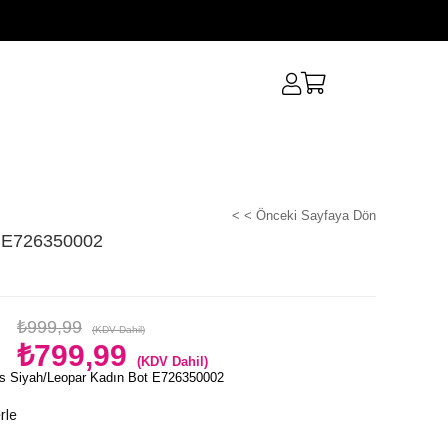
< < Önceki Sayfaya Dön
t E726350002
₺999,99
(KDV Dahil)
₺799,99
(KDV Dahil)
s Siyah/Leopar Kadın Bot E726350002
rle