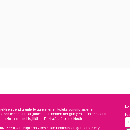
E
kli en trend ürünlerle güncellenen koleksiyonunu sizlerle
sezon içinde sürekli güncellenir, hemen her gün yeni ürünler eklenir.
Kam
mizin tamamı el işçiliği ile Türkiye'de üretilmektedir.
iniz. Kredi kartı bilgileriniz kesinlikle tarafımızdan görülemez veya