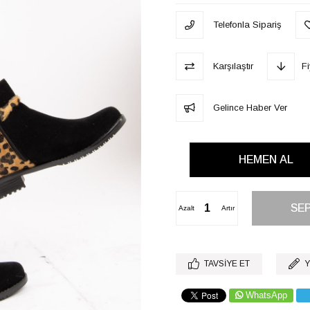
Telefonla Sipariş
Karşılaştır
F
Gelince Haber Ver
Azalt
Artır
TAVSIYE ET
Y
WhatsApp