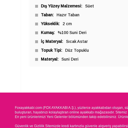
Dış Yüzey Malzemesi
Süet
Taban
Hazır Taban
Yükseklik
2 cm
Kumaş
%100 Suni Deri
İç Materyal
Sıcak Astar
Topuk Tipi
Düz Topuklu
Materyal
Suni Deri
Foxayakkabi.com (FOX AYAKKABI A.Ş.), yüzlerce ayakkabıdan oluşan, süre
buluşturan, hayatınızı kolaylaştıran online ayakkabı mağazasıdır. Sitemiz 
En yeni ürünlerimizi Yeni Gelenler bölümünden takip edebilirsiniz. Ürünleri
Güvenlik ve Gizlilik Sitemizde kredi kartınızla güvenle alışveriş yapabilirs