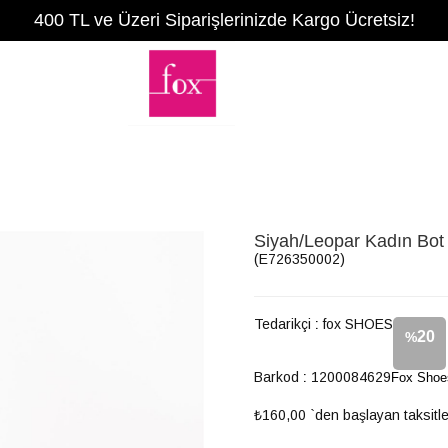
400 TL ve Üzeri Siparişlerinizde Kargo Ücretsiz!
Siyah/Leopar Kadın Bo
(E726350002)
Tedarikçi
:
fox SHOES
20
%
Barkod
:
1200084629
Fox Shoe
İndirim
₺160,00
`den başlayan taksitle