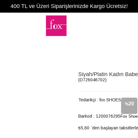
400 TL ve Üzeri Siparişlerinizde Kargo Ücretsiz!
Siyah/Platin Kadın Bab
(D726046702)
Tedarikçi
:
fox SHOES
20
%
Barkod
:
1200076295
Fox Shoe
İndirim
₺5,60
`den başlayan taksitlerl