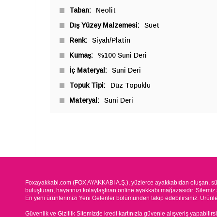
Taban
Neolit
Dış Yüzey Malzemesi
Süet
Renk
Siyah/Platin
Kumaş
%100 Suni Deri
İç Materyal
Suni Deri
Topuk Tipi
Düz Topuklu
Materyal
Suni Deri
Foxayakkabi.com (FOX AYAKKABI A.Ş.), yüzlerce ayakkabıdan oluşan, süre
buluşturan, hayatınızı kolaylaştıran online ayakkabı mağazasıdır. Sitemiz 
En yeni ürünlerimizi Yeni Gelenler bölümünden takip edebilirsiniz. Ürünleri
Güvenlik ve Gizlilik Sitemizde kredi kartınızla güvenle alışveriş yapabilirs