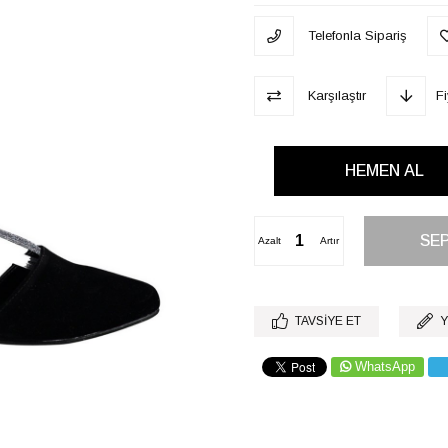
Telefonla Sipariş
Karşılaştır
F
Azalt
Artır
TAVSIYE ET
Y
WhatsApp