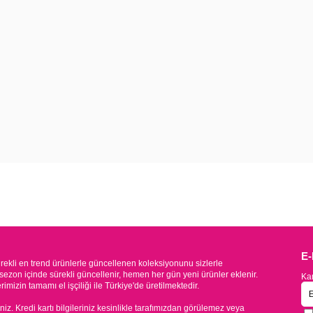
E
kli en trend ürünlerle güncellenen koleksiyonunu sizlerle
sezon içinde sürekli güncellenir, hemen her gün yeni ürünler eklenir.
Kam
mizin tamamı el işçiliği ile Türkiye'de üretilmektedir.
iniz. Kredi kartı bilgileriniz kesinlikle tarafımızdan görülemez veya