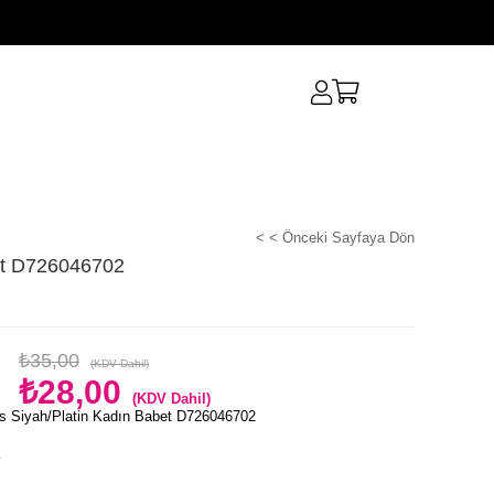
< < Önceki Sayfaya Dön
et D726046702
₺35,00
(KDV Dahil)
₺28,00
(KDV Dahil)
s Siyah/Platin Kadın Babet D726046702
e