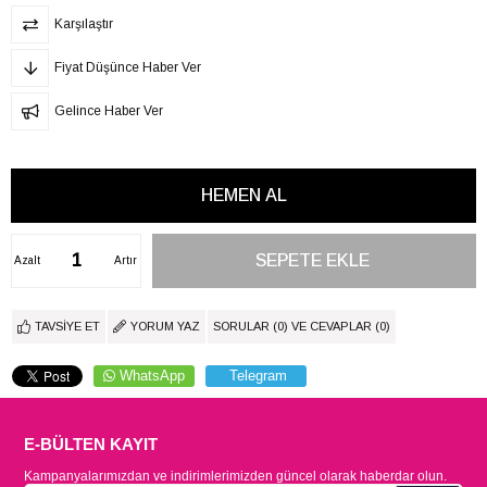
Karşılaştır
Fiyat Düşünce Haber Ver
Gelince Haber Ver
Azalt
Artır
TAVSIYE ET
YORUM YAZ
SORULAR (0) VE CEVAPLAR (0)
WhatsApp
Telegram
E-BÜLTEN KAYIT
Kampanyalarımızdan ve indirimlerimizden güncel olarak haberdar olun.