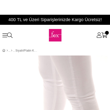
400 TL ve Üzeri Siparişlerinizde Kargo Ücretsiz!
Siyah/Platin Kadın Sneakers D270342309