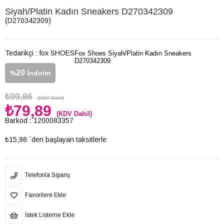
Siyah/Platin Kadın Sneakers D270342309
(D270342309)
Tedarikçi
:
fox SHOES
Fox Shoes Siyah/Platin Kadın Sneakers
D270342309
20
%
İndirim
₺99,86
(KDV Dahil)
₺79,89
(KDV Dahil)
Barkod
:
1200083357
₺15,98
`den başlayan taksitlerle
Telefonla Sipariş
Favorilere Ekle
İstek Listeme Ekle