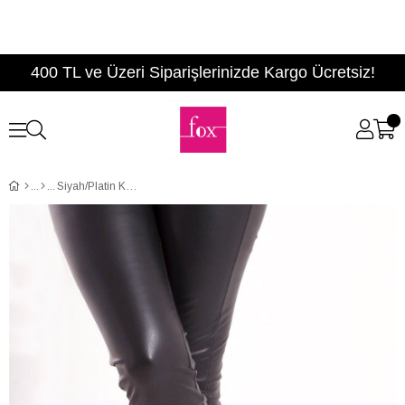
400 TL ve Üzeri Siparişlerinizde Kargo Ücretsiz!
Siyah/Platin Kadın Sneakers D367006709