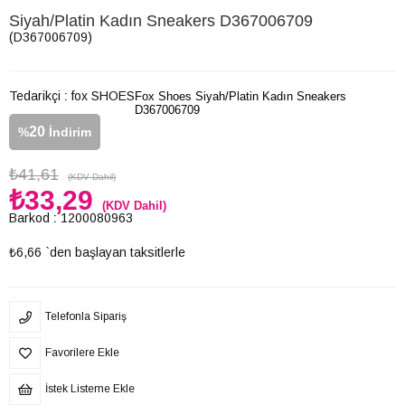
Siyah/Platin Kadın Sneakers D367006709
(D367006709)
Tedarikçi
:
fox SHOES
Fox Shoes Siyah/Platin Kadın Sneakers
D367006709
20
%
İndirim
₺41,61
(KDV Dahil)
₺33,29
(KDV Dahil)
Barkod
:
1200080963
₺6,66
`den başlayan taksitlerle
Telefonla Sipariş
Favorilere Ekle
İstek Listeme Ekle