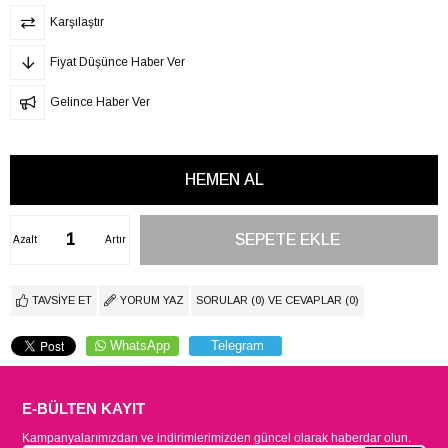
Karşılaştır
Fiyat Düşünce Haber Ver
Gelince Haber Ver
Azalt
Artır
TAVSIYE ET
YORUM YAZ
SORULAR (0) VE CEVAPLAR (0)
WhatsApp
Telegram
E-BÜLTEN KAYIT
Kampanyalarımızdan ve indirimlerimizden güncel olarak haberdar olun.