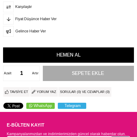
Karşılaştır
Fiyat Düşünce Haber Ver
Gelince Haber Ver
Azalt
Artır
TAVSIYE ET
YORUM YAZ
SORULAR (0) VE CEVAPLAR (0)
WhatsApp
Telegram
E-BÜLTEN KAYIT
Kampanyalarımızdan ve indirimlerimizden güncel olarak haberdar olun.