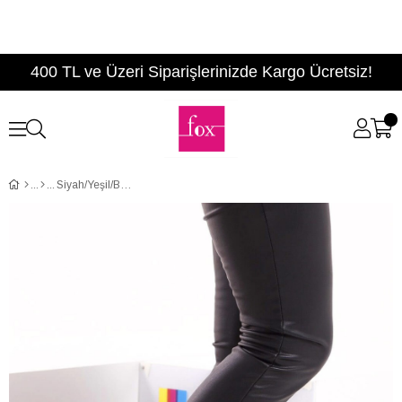
400 TL ve Üzeri Siparişlerinizde Kargo Ücretsiz!
Siyah/Yeşil/Beyaz Kadın Sneakers D592410102