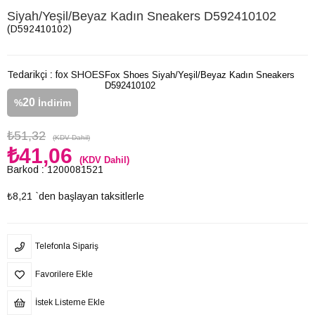
Siyah/Yeşil/Beyaz Kadın Sneakers D592410102
(D592410102)
Tedarikçi
:
fox SHOES
Fox Shoes Siyah/Yeşil/Beyaz Kadın Sneakers
D592410102
20
%
İndirim
₺51,32
(KDV Dahil)
₺41,06
(KDV Dahil)
Barkod
:
1200081521
₺8,21
`den başlayan taksitlerle
Telefonla Sipariş
Favorilere Ekle
İstek Listeme Ekle