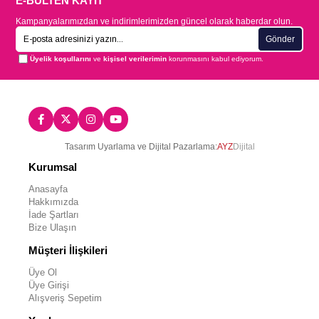
E-BÜLTEN KAYIT
Kampanyalarımızdan ve indirimlerimizden güncel olarak haberdar olun.
Gönder
Üyelik koşullarını
ve
kişisel verilerimin
korunmasını kabul ediyorum.
Tasarım Uyarlama ve Dijital Pazarlama:
AYZ
Dijital
Kurumsal
Anasayfa
Hakkımızda
İade Şartları
Bize Ulaşın
Müşteri İlişkileri
Üye Ol
Üye Girişi
Alışveriş Sepetim