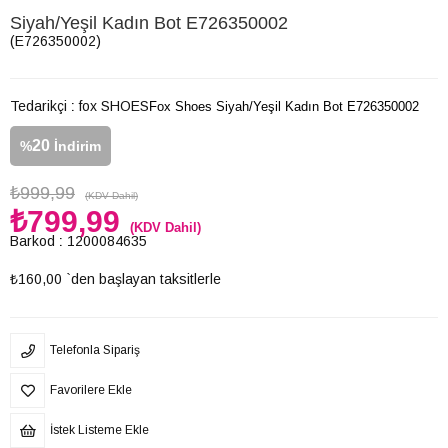
Siyah/Yeşil Kadın Bot E726350002
(E726350002)
Tedarikçi
:
fox SHOES
Fox Shoes Siyah/Yeşil Kadın Bot E726350002
20
%
İndirim
₺999,99
(KDV Dahil)
₺799,99
(KDV Dahil)
Barkod
:
1200084635
₺160,00
`den başlayan taksitlerle
Telefonla Sipariş
Favorilere Ekle
İstek Listeme Ekle