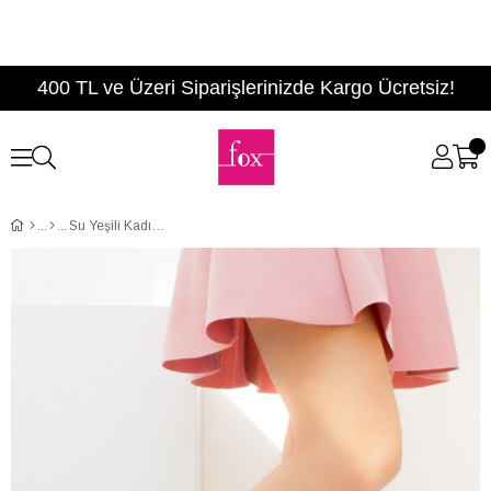
400 TL ve Üzeri Siparişlerinizde Kargo Ücretsiz!
Su Yeşili Kadın Topuklu Ayakkabı B922112602