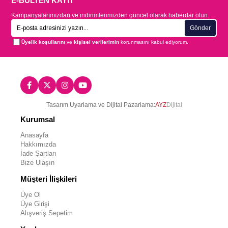
E-BÜLTEN KAYIT
Kampanyalarımızdan ve indirimlerimizden güncel olarak haberdar olun.
Gönder
Üyelik koşullarını
ve
kişisel verilerimin
korunmasını kabul ediyorum.
Tasarım Uyarlama ve Dijital Pazarlama:
AYZ
Dijital
Kurumsal
Anasayfa
Hakkımızda
İade Şartları
Bize Ulaşın
Müşteri İlişkileri
Üye Ol
Üye Girişi
Alışveriş Sepetim