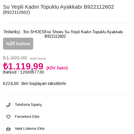
Su Yeşili Kadın Topuklu Ayakkabı B922112602
(B922112602)
Tedarikçi
:
fox SHOES
Fox Shoes Su Yeşili Kadın Topuklu Ayakkabı
B922112602
20
%
İndirim
₺1.399,99
(KDV Dahil)
₺1.119,99
(KDV Dahil)
Barkod
:
1200067730
₺224,00
`den başlayan taksitlerle
Telefonla Sipariş
Favorilere Ekle
İstek Listeme Ekle