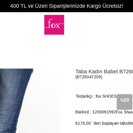
400 TL ve Üzeri Siparişlerinizde Kargo Ücretsiz!
Taba Kadın Babet B72
(B726047209)
Tedarikçi
:
fox SHOES
20
%
Barkod
:
1200061992
Fox Shoe
İndirim
₺176,00
`den başlayan taksitle