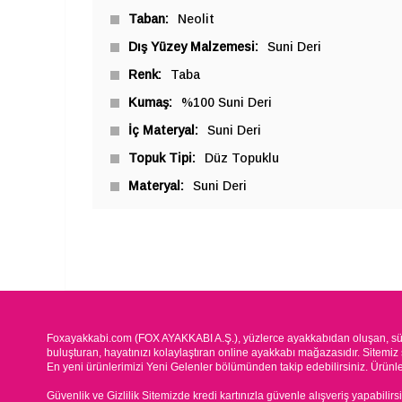
Taban
Neolit
Dış Yüzey Malzemesi
Suni Deri
Renk
Taba
Kumaş
%100 Suni Deri
İç Materyal
Suni Deri
Topuk Tipi
Düz Topuklu
Materyal
Suni Deri
Foxayakkabi.com (FOX AYAKKABI A.Ş.), yüzlerce ayakkabıdan oluşan, süre
buluşturan, hayatınızı kolaylaştıran online ayakkabı mağazasıdır. Sitemiz 
En yeni ürünlerimizi Yeni Gelenler bölümünden takip edebilirsiniz. Ürünleri
Güvenlik ve Gizlilik Sitemizde kredi kartınızla güvenle alışveriş yapabilirs