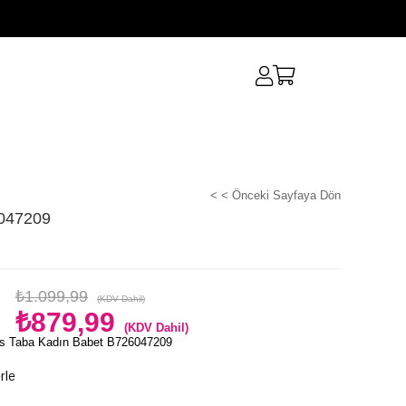
< < Önceki Sayfaya Dön
6047209
₺1.099,99
(KDV Dahil)
₺879,99
(KDV Dahil)
s Taba Kadın Babet B726047209
rle