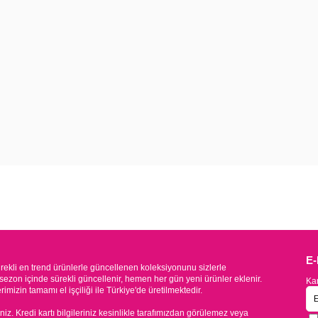
E
kli en trend ürünlerle güncellenen koleksiyonunu sizlerle
sezon içinde sürekli güncellenir, hemen her gün yeni ürünler eklenir.
Kam
mizin tamamı el işçiliği ile Türkiye'de üretilmektedir.
iniz. Kredi kartı bilgileriniz kesinlikle tarafımızdan görülemez veya