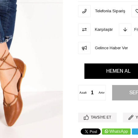
Telefonla Sipariş
Karşılaştır
F
Gelince Haber Ver
Azalt
Artır
TAVSIYE ET
Y
WhatsApp