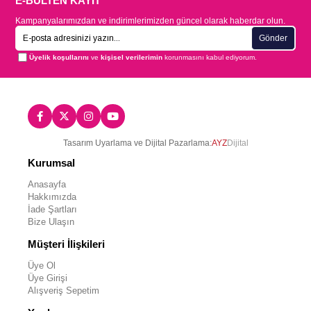
E-BÜLTEN KAYIT
Kampanyalarımızdan ve indirimlerimizden güncel olarak haberdar olun.
Gönder
Üyelik koşullarını
ve
kişisel verilerimin
korunmasını kabul ediyorum.
Tasarım Uyarlama ve Dijital Pazarlama:
AYZ
Dijital
Kurumsal
Anasayfa
Hakkımızda
İade Şartları
Bize Ulaşın
Müşteri İlişkileri
Üye Ol
Üye Girişi
Alışveriş Sepetim