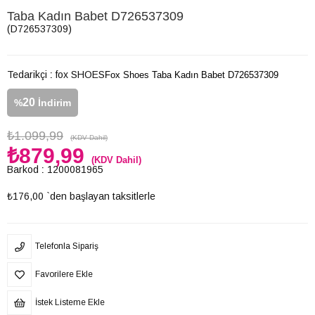
Taba Kadın Babet D726537309
(D726537309)
Tedarikçi
:
fox SHOES
Fox Shoes Taba Kadın Babet D726537309
20
%
İndirim
₺1.099,99
(KDV Dahil)
₺879,99
(KDV Dahil)
Barkod
:
1200081965
₺176,00
`den başlayan taksitlerle
Telefonla Sipariş
Favorilere Ekle
İstek Listeme Ekle