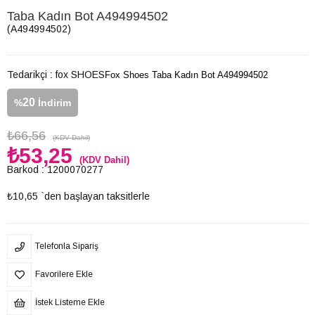
Taba Kadın Bot A494994502
(A494994502)
Tedarikçi
:
fox SHOES
Fox Shoes Taba Kadın Bot A494994502
20
%
İndirim
₺66,56
(KDV Dahil)
₺53,25
(KDV Dahil)
Barkod
:
1200070277
₺10,65
`den başlayan taksitlerle
Telefonla Sipariş
Favorilere Ekle
İstek Listeme Ekle