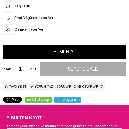
Karşılaştır
Fiyat Düşünce Haber Ver
Gelince Haber Ver
Azalt
Artır
TAVSIYE ET
YORUM YAZ
SORULAR (0) VE CEVAPLAR (0)
WhatsApp
Telegram
E-BÜLTEN KAYIT
Kampanyalarımızdan ve indirimlerimizden güncel olarak haberdar olun.