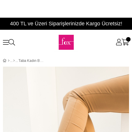
400 TL ve Üzeri Siparişlerinizde Kargo Ücretsiz!
Taba Kadın Bot A494994502