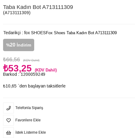
Taba Kadın Bot A713111309
(A713111309)
Tedarikçi
:
fox SHOES
Fox Shoes Taba Kadın Bot A713111309
20
%
İndirim
₺66,56
(KDV Dahil)
₺53,25
(KDV Dahil)
Barkod
:
1200059249
₺10,65
`den başlayan taksitlerle
Telefonla Sipariş
Favorilere Ekle
İstek Listeme Ekle