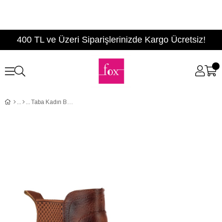
400 TL ve Üzeri Siparişlerinizde Kargo Ücretsiz!
Taba Kadın Bot A713111309