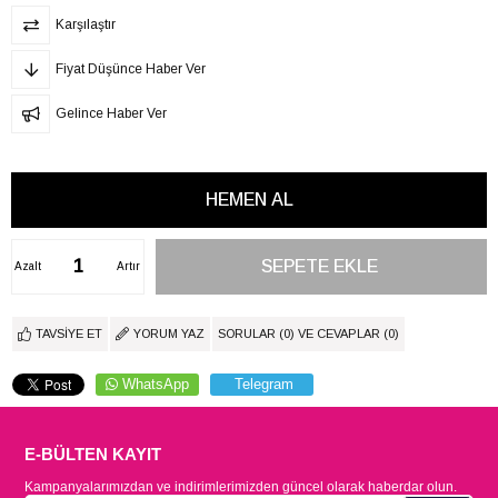
Karşılaştır
Fiyat Düşünce Haber Ver
Gelince Haber Ver
Azalt
Artır
TAVSIYE ET
YORUM YAZ
SORULAR (0) VE CEVAPLAR (0)
WhatsApp
Telegram
E-BÜLTEN KAYIT
Kampanyalarımızdan ve indirimlerimizden güncel olarak haberdar olun.