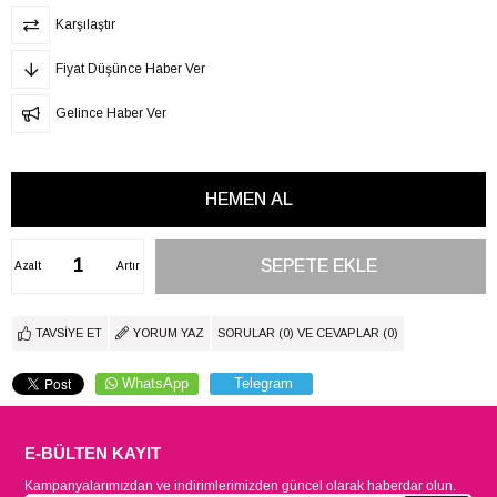
Karşılaştır
Fiyat Düşünce Haber Ver
Gelince Haber Ver
Azalt
Artır
TAVSIYE ET
YORUM YAZ
SORULAR (0) VE CEVAPLAR (0)
WhatsApp
Telegram
E-BÜLTEN KAYIT
Kampanyalarımızdan ve indirimlerimizden güncel olarak haberdar olun.