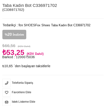
Taba Kadın Bot C336971702
(C336971702)
Tedarikçi
:
fox SHOES
Fox Shoes Taba Kadın Bot C336971702
20
%
İndirim
₺66,56
(KDV Dahil)
₺53,25
(KDV Dahil)
Barkod
:
1200075036
₺10,65
`den başlayan taksitlerle
Telefonla Sipariş
Favorilere Ekle
İstek Listeme Ekle