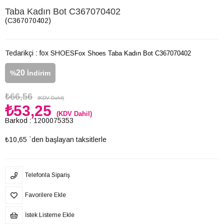
Taba Kadın Bot C367070402
(C367070402)
Tedarikçi
:
fox SHOES
Fox Shoes Taba Kadın Bot C367070402
20
%
İndirim
₺66,56
(KDV Dahil)
₺53,25
(KDV Dahil)
Barkod
:
1200075353
₺10,65
`den başlayan taksitlerle
Telefonla Sipariş
Favorilere Ekle
İstek Listeme Ekle