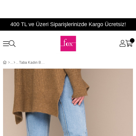
400 TL ve Üzeri Siparişlerinizde Kargo Ücretsiz!
Taba Kadın Bot C367070402