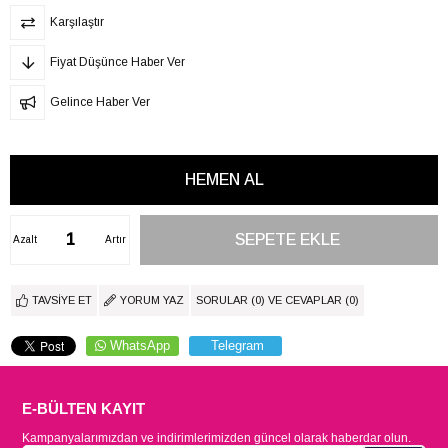
Karşılaştır
Fiyat Düşünce Haber Ver
Gelince Haber Ver
Azalt
Artır
TAVSIYE ET
YORUM YAZ
SORULAR (0) VE CEVAPLAR (0)
WhatsApp
Telegram
E-BÜLTEN KAYIT
Kampanyalarımızdan ve indirimlerimizden güncel olarak haberdar olun.