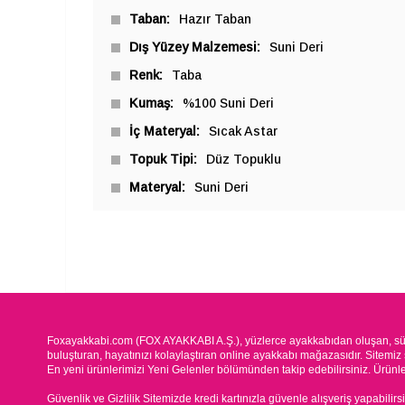
Taban
Hazır Taban
Dış Yüzey Malzemesi
Suni Deri
Renk
Taba
Kumaş
%100 Suni Deri
İç Materyal
Sıcak Astar
Topuk Tipi
Düz Topuklu
Materyal
Suni Deri
Foxayakkabi.com (FOX AYAKKABI A.Ş.), yüzlerce ayakkabıdan oluşan, süre
buluşturan, hayatınızı kolaylaştıran online ayakkabı mağazasıdır. Sitemiz 
En yeni ürünlerimizi Yeni Gelenler bölümünden takip edebilirsiniz. Ürünleri
Güvenlik ve Gizlilik Sitemizde kredi kartınızla güvenle alışveriş yapabilirs