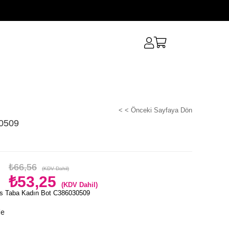
< < Önceki Sayfaya Dön
30509
₺66,56
(KDV Dahil)
₺53,25
(KDV Dahil)
s Taba Kadın Bot C386030509
le