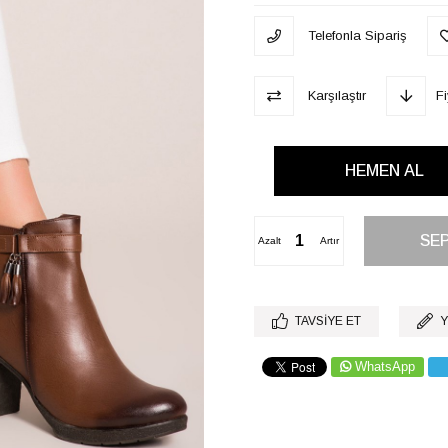
Telefonla Sipariş
Karşılaştır
F
Azalt
Artır
TAVSIYE ET
Y
WhatsApp