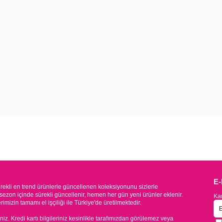
E
kli en trend ürünlerle güncellenen koleksiyonunu sizlerle
sezon içinde sürekli güncellenir, hemen her gün yeni ürünler eklenir.
Kam
mizin tamamı el işçiliği ile Türkiye'de üretilmektedir.
iniz. Kredi kartı bilgileriniz kesinlikle tarafımızdan görülemez veya