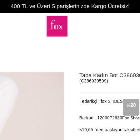
400 TL ve Üzeri Siparişlerinizde Kargo Ücretsiz!
Taba Kadın Bot C3860
(C386030509)
Tedarikçi
:
fox SHOES
20
%
Barkod
:
1200072630
Fox Shoe
İndirim
₺10,65
`den başlayan taksitler