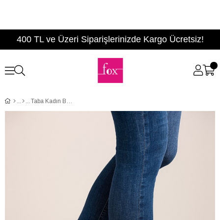
400 TL ve Üzeri Siparişlerinizde Kargo Ücretsiz!
Taba Kadın Bot C412006002