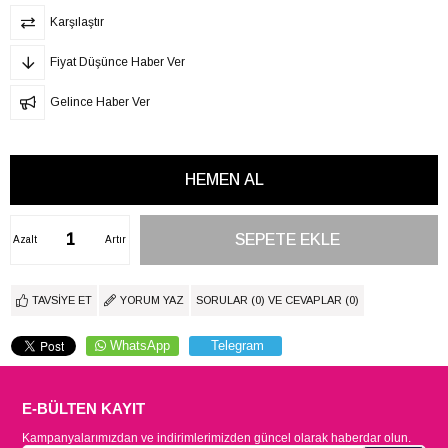
Karşılaştır
Fiyat Düşünce Haber Ver
Gelince Haber Ver
Azalt
Artır
TAVSIYE ET
YORUM YAZ
SORULAR (0) VE CEVAPLAR (0)
WhatsApp
Telegram
E-BÜLTEN KAYIT
Kampanyalarımızdan ve indirimlerimizden güncel olarak haberdar olun.