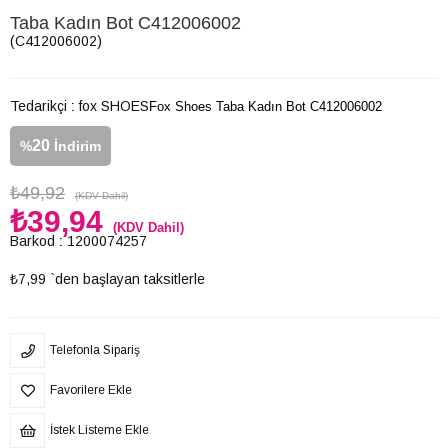
Taba Kadın Bot C412006002
(C412006002)
Tedarikçi
:
fox SHOES
Fox Shoes Taba Kadın Bot C412006002
20
%
İndirim
₺49,92
(KDV Dahil)
₺39,94
(KDV Dahil)
Barkod
:
1200074257
₺7,99
`den başlayan taksitlerle
Telefonla Sipariş
Favorilere Ekle
İstek Listeme Ekle