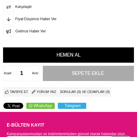
Karşılaştır
Fiyat Düşünce Haber Ver
Gelince Haber Ver
Azalt
Artır
TAVSIYE ET
YORUM YAZ
SORULAR (0) VE CEVAPLAR (0)
WhatsApp
Telegram
E-BÜLTEN KAYIT
Kampanyalarımızdan ve indirimlerimizden güncel olarak haberdar olun.