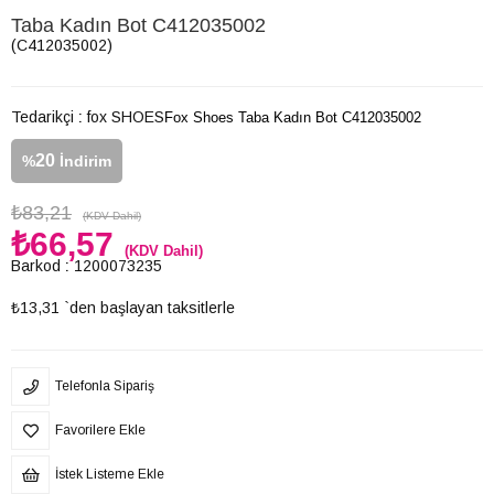
Taba Kadın Bot C412035002
(C412035002)
Tedarikçi
:
fox SHOES
Fox Shoes Taba Kadın Bot C412035002
20
%
İndirim
₺83,21
(KDV Dahil)
₺66,57
(KDV Dahil)
Barkod
:
1200073235
₺13,31
`den başlayan taksitlerle
Telefonla Sipariş
Favorilere Ekle
İstek Listeme Ekle