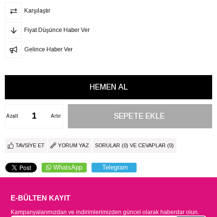
Karşılaştır
Fiyat Düşünce Haber Ver
Gelince Haber Ver
Azalt
Artır
TAVSIYE ET
YORUM YAZ
SORULAR (0) VE CEVAPLAR (0)
WhatsApp
Telegram
E-BÜLTEN KAYIT
Kampanyalarımızdan ve indirimlerimizden güncel olarak haberdar olun.