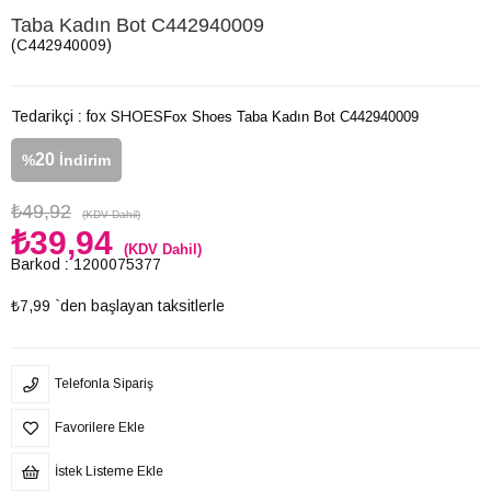
Taba Kadın Bot C442940009
(C442940009)
Tedarikçi
:
fox SHOES
Fox Shoes Taba Kadın Bot C442940009
20
%
İndirim
₺49,92
(KDV Dahil)
₺39,94
(KDV Dahil)
Barkod
:
1200075377
₺7,99
`den başlayan taksitlerle
Telefonla Sipariş
Favorilere Ekle
İstek Listeme Ekle