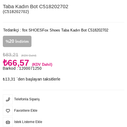
Taba Kadın Bot C518202702
(C518202702)
Tedarikçi
:
fox SHOES
Fox Shoes Taba Kadın Bot C518202702
20
%
İndirim
₺83,21
(KDV Dahil)
₺66,57
(KDV Dahil)
Barkod
:
1200071250
₺13,31
`den başlayan taksitlerle
Telefonla Sipariş
Favorilere Ekle
İstek Listeme Ekle