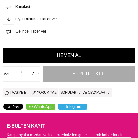
Karşılaştır
Fiyat Düşünce Haber Ver
Gelince Haber Ver
Azalt
Artır
TAVSIYE ET
YORUM YAZ
SORULAR (0) VE CEVAPLAR (0)
WhatsApp
Telegram
E-BÜLTEN KAYIT
Kampanyalarımızdan ve indirimlerimizden güncel olarak haberdar olun.