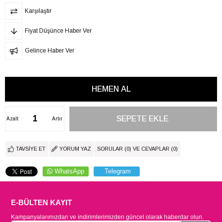
Karşılaştır
Fiyat Düşünce Haber Ver
Gelince Haber Ver
Azalt
Artır
TAVSIYE ET
YORUM YAZ
SORULAR (0) VE CEVAPLAR (0)
WhatsApp
Telegram
E-BÜLTEN KAYIT
Kampanyalarımızdan ve indirimlerimizden güncel olarak haberdar olun.