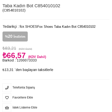
Taba Kadın Bot C854010102
(C854010102)
Tedarikçi
:
fox SHOES
Fox Shoes Taba Kadın Bot C854010102
20
%
İndirim
₺83,21
(KDV Dahil)
₺66,57
(KDV Dahil)
Barkod
:
1200073333
₺13,31
`den başlayan taksitlerle
Telefonla Sipariş
Favorilere Ekle
İstek Listeme Ekle