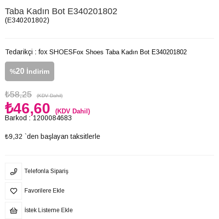
Taba Kadın Bot E340201802
(E340201802)
Tedarikçi
:
fox SHOES
Fox Shoes Taba Kadın Bot E340201802
20
%
İndirim
₺58,25
(KDV Dahil)
₺46,60
(KDV Dahil)
Barkod
:
1200084683
₺9,32
`den başlayan taksitlerle
Telefonla Sipariş
Favorilere Ekle
İstek Listeme Ekle