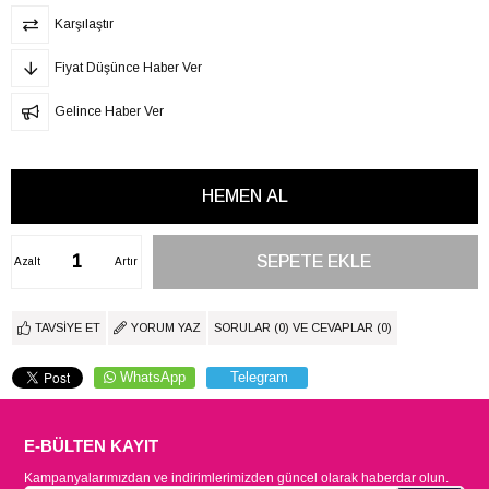
Karşılaştır
Fiyat Düşünce Haber Ver
Gelince Haber Ver
Azalt
Artır
TAVSIYE ET
YORUM YAZ
SORULAR (0) VE CEVAPLAR (0)
WhatsApp
Telegram
E-BÜLTEN KAYIT
Kampanyalarımızdan ve indirimlerimizden güncel olarak haberdar olun.